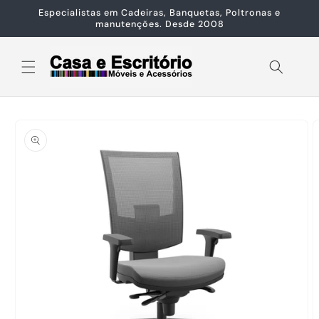
Pular
Especialistas em Cadeiras, Banquetas, Poltronas e
para o
manutenções. Desde 2008
conteúdo
Pular para
as
informações
do produto