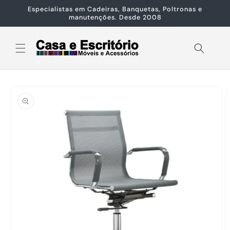
Pular
Especialistas em Cadeiras, Banquetas, Poltronas e
para o
manutenções. Desde 2008
conteúdo
Pular para
as
informações
do produto