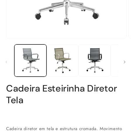
Abrir
A
mídia
m
1
2
na
n
janela
j
modal
m
Cadeira Esteirinha Diretor
Tela
Preço
normal
Cadeira diretor em tela e estrutura cromada. Movimento